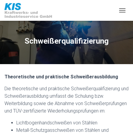
N
A
V
I
G
Schweißerqualifizierung
A
T
I
O
N
U
Theoretische und praktische Schweißerausbildung
M
S
Die theoretische und praktische Schweißerqualifizierung und
C
H
Schweißerausbildung umfasst die Schulung bzw.
A
Weiterbildung sowie die Abnahme von Schweißerprüfungen
L
und TÜV-zertifizierte Wiederholungsprüfungen im:
T
E
N
Lichtbogenhandschweißen von Stählen
Metall-Schutzgasschweißen von Stählen und