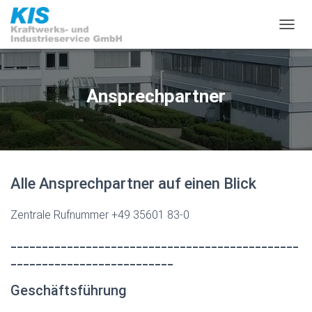
N
A
V
I
G
Ansprechpartner
A
T
I
O
N
U
Alle Ansprechpartner auf einen Blick
M
S
C
Zentrale Rufnummer +49 35601 83-0
H
A
______________________________________________
L
__________________________
T
E
N
Geschäftsführung