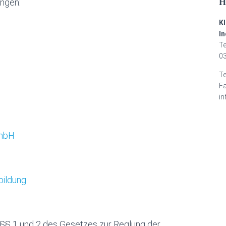
ungen:
H
K
I
Te
03
Te
Fa
in
GmbH
bildung
 §§ 1 und 2 des Gesetzes zur Reglung der