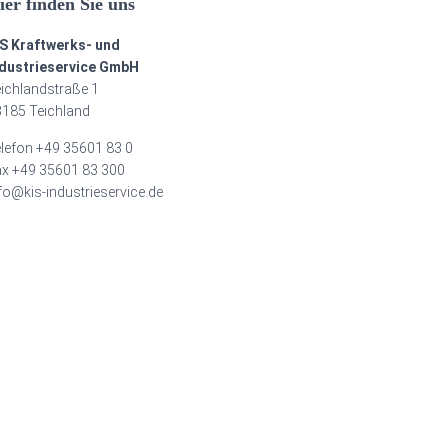
ier finden Sie uns
IS Kraftwerks- und
ndustrieservice GmbH
ichlandstraße 1
185 Teichland
lefon +49 35601 83 0
x +49 35601 83 300
fo@kis-industrieservice.de