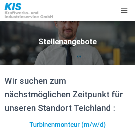
N
A
V
I
G
Stellenangebote
A
T
I
O
N
U
M
Wir suchen zum
S
C
nächstmöglichen Zeitpunkt für
H
A
unseren Standort Teichland :
L
T
E
Turbinenmonteur (m/w/d)
N