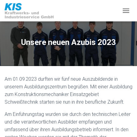
N
A
V
I
G
Unsere neuen Azubis 2023
A
T
I
O
N
U
Am 01.09.2023 durften wir fünf neue Auszubildende in
M
S
unserem Ausbildungszentrum begrüßen. Mit einer Ausbildung
C
zum Konstruktionsmechaniker Einsatzgebiet
H
Schweißtechnik starten sie nun in ihre berufliche Zukunft.
A
L
Am Einführungstag wurden sie durch den technischen Leiter
T
E
und die verantwortlichen Ausbilder empfangen und
N
umfassend über ihren Ausbildungsbetrieb informiert. In den