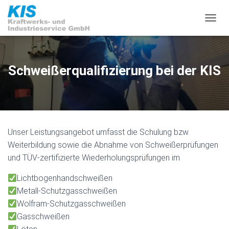
N
A
V
I
G
Schweißerqualifizierung bei der KIS
A
T
I
O
N
U
Unser Leistungsangebot umfasst die Schulung bzw.
M
S
Weiterbildung sowie die Abnahme von Schweißerprüfungen
C
und TÜV-zertifizierte Wiederholungsprüfungen im
H
A
Lichtbogenhandschweißen
L
Metall-Schutzgasschweißen
T
E
Wolfram-Schutzgasschweißen
N
Gasschweißen