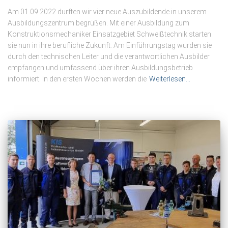
Am 01.09.2022 durften wir vier neue Auszubildende in unserem
Ausbildungszentrum begrüßen. Mit einer Ausbildung zum
Konstruktionsmechaniker Einsatzgebiet Schweißtechnik starten
sie nun in ihre berufliche Zukunft. Am Einführungstag wurden sie
durch den technischen Leiter und die verantwortlichen Ausbilder
empfangen und umfassend über ihren Ausbildungsbetrieb
informiert. In den ersten Wochen werden die
Weiterlesen…