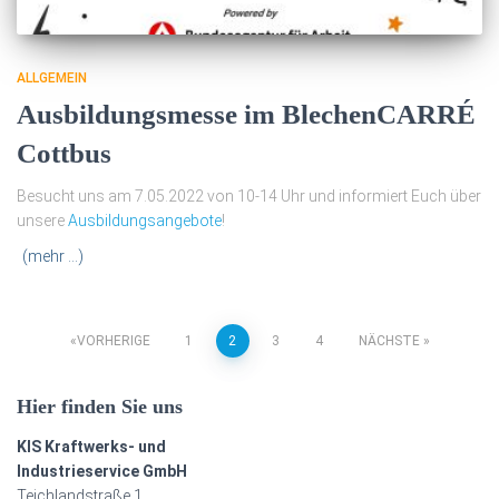
ALLGEMEIN
Ausbildungsmesse im BlechenCARRÉ
Cottbus
Besucht uns am 7.05.2022 von 10-14 Uhr und informiert Euch über
unsere
Ausbildungsangebote
!
(mehr …)
Seitennummerierung
VORHERIGE
1
2
3
4
NÄCHSTE
der
Hier finden Sie uns
Beiträge
KIS Kraftwerks- und
Industrieservice GmbH
Teichlandstraße 1